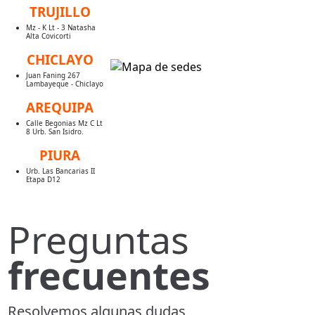
TRUJILLO
Mz - K Lt - 3 Natasha
Alta Covicorti
CHICLAYO
Juan Faning 267
Lambayeque - Chiclayo
AREQUIPA
Calle Begonias Mz C Lt
8 Urb. San Isidro.
PIURA
Urb. Las Bancarias II
Etapa D12
Preguntas
frecuentes
Resolvemos algunas dudas