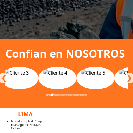
Confian en NOSOTROS
❮
❯
LIMA
Modulo J Dpto-C Coop.
Elias Aguirre Bellavista -
Callao