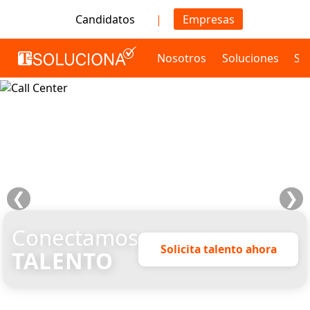
Candidatos
|
Empresas
Nosotros
Soluciones
Se
❮
❯
Conectamos
Solicita talento ahora
TALENTO